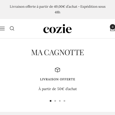
Passer
Livraison offerte à partir de 49,00€ d’achat - Expédition sous
au
48h
contenu
Cozie
0
Navigation
MA CAGNOTTE
LIVRAISON OFFERTE
À partir de 50€ d’achat
Aller
Aller
Aller
Aller
au
au
au
au