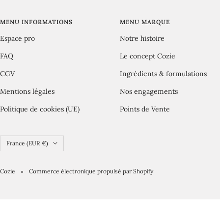
slide
slide
slide
slide
1
2
3
4
MENU INFORMATIONS
MENU MARQUE
Espace pro
Notre histoire
FAQ
Le concept Cozie
CGV
Ingrédients & formulations
Mentions légales
Nos engagements
Politique de cookies (UE)
Points de Vente
Pays/région
France (EUR €)
Cozie
Commerce électronique propulsé par Shopify