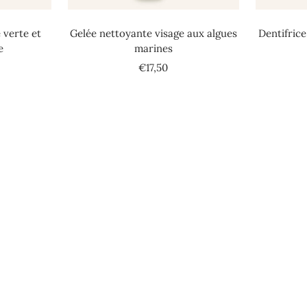
 verte et
Gelée nettoyante visage aux algues
Dentifrice
e
marines
Prix
€17,50
de
vente