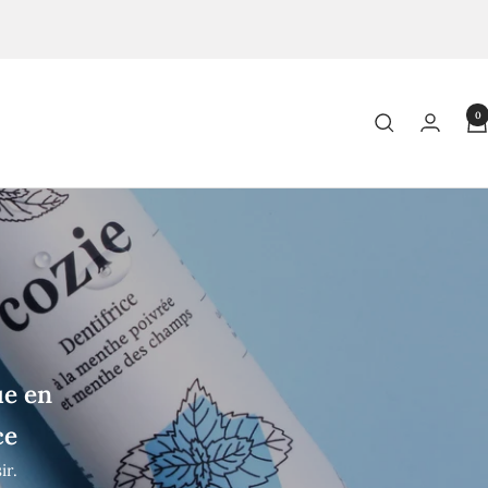
0
ue en
ce
ir.