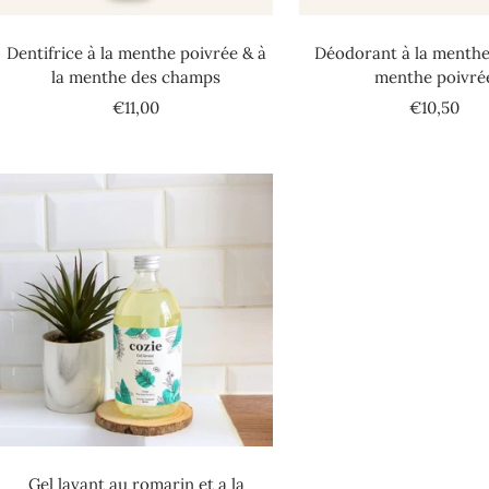
Dentifrice à la menthe poivrée & à
Déodorant à la menthe
la menthe des champs
menthe poivré
Prix
Prix
€11,00
€10,50
de
de
vente
vente
Gel lavant au romarin et a la