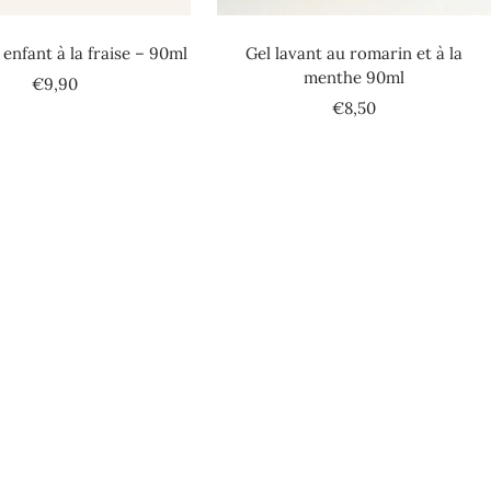
 enfant à la fraise – 90ml
Gel lavant au romarin et à la
menthe 90ml
Prix
€9,90
Prix
€8,50
de
de
vente
vente