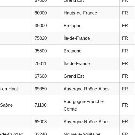
67000
Grand Est
FR
80000
Hauts-de-France
FR
35000
Bretagne
FR
75020
Île-de-France
FR
35500
Bretagne
FR
75011
Île-de-France
FR
67600
Grand Est
FR
n-en-Haut
69850
Auvergne-Rhône-Alpes
FR
Bourgogne-Franche-
-Saône
71100
FR
Comté
69003
Auvergne-Rhône-Alpes
FR
é-de-Cubzac
33240
Nouvelle-Aquitaine
FR