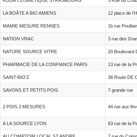
KODA COSMETIQUE STRASBOURG
5 Rue du Cha
LA BOÃTE A BIO AMIENS
12 place de l'H
MAMIE MESURE RENNES
1b rue Poullai
NATION VRAC
3 rue des Gr
NATURE SOURCE VITRE
20 Boulevard 
PHARMACIE DE LA CONFIANCE PARIS
13 rue de la P
SAINT-BIO'Z
38 Route DE
SAVONS ET PETITS POIS
7 grande rue
2 POIS 2 MESURES
44 rue aux fè
A LA SOURCE LYON
63 rue de la P
AU COMPTOIR LOCAL ST ANDRE
7 rue du Com