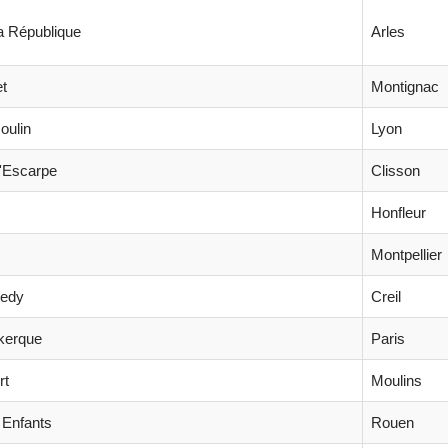
la République
Arles
et
Montignac
oulin
Lyon
l'Escarpe
Clisson
s
Honfleur
Montpellier
nedy
Creil
kerque
Paris
rt
Moulins
 Enfants
Rouen