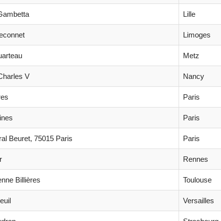
 Gambetta
Lille
peconnet
Limoges
uarteau
Metz
Charles V
Nancy
res
Paris
ines
Paris
al Beuret, 75015 Paris
Paris
r
Rennes
nne Billières
Toulouse
euil
Versailles