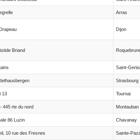
egrelle
Arras
 Drapeau
Dijon
stide Briand
Roquebrune
tains
Saint-Genis
ttelhausbergen
Strasbourg
i 13
Tournai
- 445 rte du nord
Montauban
nale 86 Luzin
Chavanay
il, 10 rue des Fresnes
Sainte-Paz