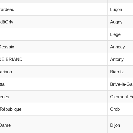
irardeau
Luçon
dâOrly
Augny
Liège
Dessaix
Annecy
IDE BRIAND
Antony
ariano
Biarritz
tta
Brive-la-Gai
Genès
Clermont-F
 République
Croix
 Dame
Dijon