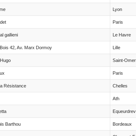
ôme
Lyon
det
Paris
l gallieni
Le Havre
Bois 42, Av. Marx Dormoy
Lille
r Hugo
Saint-Omer
aux
Paris
la Résistance
Chelles
Ath
tta
Equeurdrevi
uis Barthou
Bordeaux