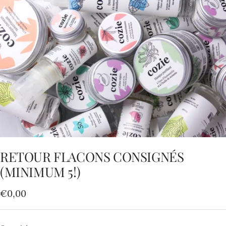
RETOUR FLACONS CONSIGNÉS
(MINIMUM 5!)
Prix
€0,00
de
vente