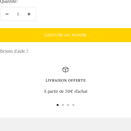
Quantité:
Réduire
Augmenter
la
la
quantité
quantité
AJOUTER AU PANIER
Besoin d'aide ?
LIVRAISON OFFERTE
À partir de 50€ d’achat
Aller
Aller
Aller
Aller
au
au
au
au
slide
slide
slide
slide
1
2
3
4