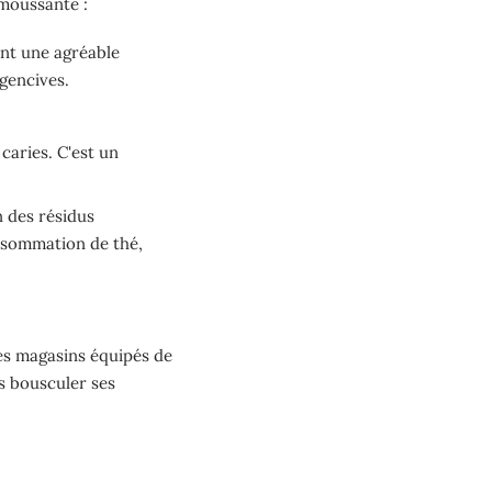
 moussante :
nt une agréable
 gencives.
caries. C'est un
on des résidus
onsommation de thé,
les magasins équipés de
 bousculer ses