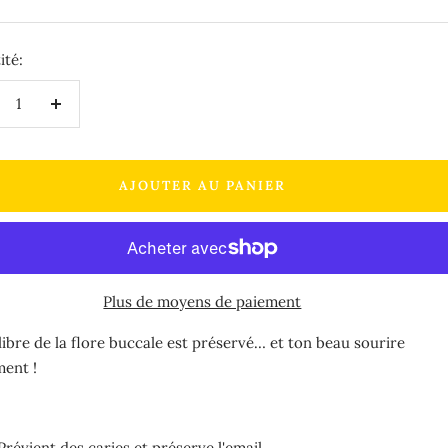
te
ité:
duire
Augmenter
la
antité
quantité
AJOUTER AU PANIER
Plus de moyens de paiement
libre de la flore buccale est préservé… et ton beau sourire
ment !
Prévient des caries et préserve l'email