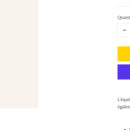
de
ven
Quant
Ré
la
qu
L’équi
égale