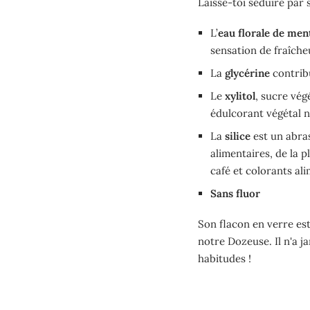
Laisse-toi séduire par 
L’
eau florale de men
sensation de fraîcheu
La
glycérine
contribu
Le
xylitol
, sucre vég
édulcorant végétal n
La
silice
est un abrasi
alimentaires, de la 
café et colorants ali
Sans fluor
Son flacon en verre est
notre Dozeuse. Il n'a j
habitudes !