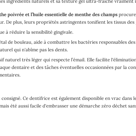
ses ingrédients naturels et sa texture gel ultra-fraîche vraiment
the poivrée et l’huile essentielle de menthe des champs
procure
r. De plus, leurs propriétés astringentes tonifient les tissus des
e à réduire la sensibilité gingivale.
étal de bouleau, aide à combattre les bactéries responsables des 
aturel qui n'abîme pas les dents.
f naturel très léger qui respecte l’émail. Elle facilite l'éliminati
plaque dentaire et des tâches éventuelles occasionnées par la c
mentaires.
 consigné. Ce dentifrice est également disponible en vrac dans 
amais été aussi facile d'embrasser une
démarche zéro déchet sans