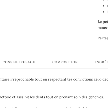
Le pet
mouss
Parta
CONSEIL D'USAGE
COMPOSITION
INGRÉ
ntaire irréprochable tout en respectant tes convictions zéro dé
n
ettoie et assainit les dents tout en prenant soin des gencives.